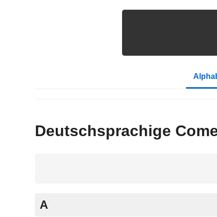
Alphab
Deutschsprachige Comed
A