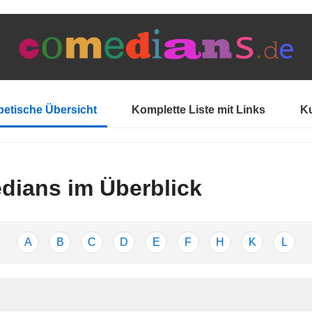
etische Übersicht
Komplette Liste mit Links
Ku
ians im Überblick
A
B
C
D
E
F
H
K
L