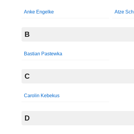
Anke Engelke
Atze Sch
B
Bastian Pastewka
C
Carolin Kebekus
D